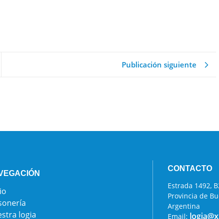
Publicación siguiente
CONTACTO
VEGACIÓN
Estrada 1492,
io
Provincia de Bu
onería
Argentina
stra logia
logia@x
Email: