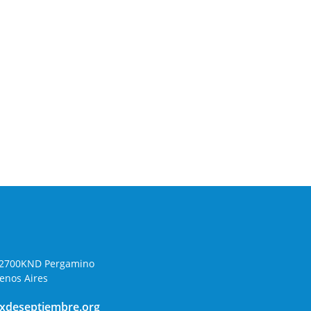
 B2700KND Pergamino
enos Aires
xdeseptiembre.org