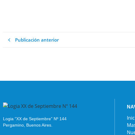
Publicación anterior
NA
Inic
Logia “XX de Septiembre” Nº 144
Mas
Pergamino, Buenos Aires.
Nue