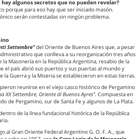
o hay algunos secretos que no pueden revelar?
ico porque para eso hay que ser iniciado masón.
ónico serán contestadas sin ningún problema.
mino
nti Settembre”
del Oriente de Buenos Aires que, a pesar
dministrativo que conlleva a su reorganización tres años
la Masonería en la República Argentina, resabio de la
e el país abrió sus puertos y sus puertas al mundo y
la Guerra y la Miseria se establecieron en estas tierras.
upieron reunirse en el viejo casco histórico de Pergamino
gia XX Settembre, Oriente di Buenos Ayres”
. Compuesta en
ido de Pergamino, sur de Santa Fe y algunos de La Plata.
dentro de la línea fundacional histórica de la República
ria.
go al Gran Oriente Federal Argentino G. O. F. A., que
da a cabo en 1957, con
la Gran Logia de la Masonería