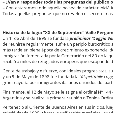
– ¿Van a responder todas las preguntas del público 
– Contestaremos todo aquella no sea de carácter iniciát
Todas aquellas preguntas que no revelen el secreto mas
Historia de la logia “XX de Septiembre” Valle Perga
Un 1º de Abril de 1895 se funda la
preliminar “Loggia Ve
de reunirse regularmente, sufre un periplo burocrático a
más tarde en plena época de crecimiento exponencial de 
inmigración fomentada por la Generación del 80 en la qu
recibió a miles de refugiados europeos que escapando de 
Gente de trabajo y esfuerzo, con ideales progresistas, s
y un 9 de Mayo de 1898 fue fundada la
“Rispettabile Log
gran mayoría por inmigrantes italianos oriundos del part
Finalmente, el 12 de Mayo se le asigna el ordinal Nº 144 
Argentina y se realiza la primera reunión o Tenida Ordina
Perteneció al Oriente de Buenos Aires en sus inicios, lue
existió desde 1935 y hasta la unificación masónica lleva