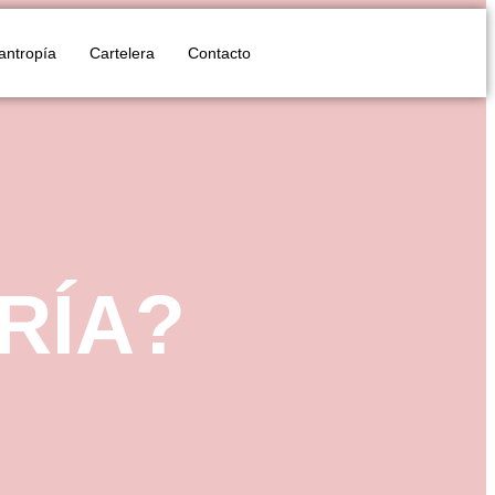
lantropía
Cartelera
Contacto
RÍA?