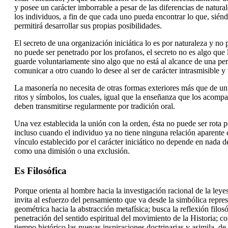
y posee un carácter imborrable a pesar de las diferencias de natura
los individuos, a fin de que cada uno pueda encontrar lo que, sién
permitirá desarrollar sus propias posibilidades.
El secreto de una organización iniciática lo es por naturaleza y no
no puede ser penetrado por los profanos, el secreto no es algo que
guarde voluntariamente sino algo que no está al alcance de una pe
comunicar a otro cuando lo desee al ser de carácter intrasmisible y 
La masonería no necesita de otras formas exteriores más que de un
ritos y símbolos, los cuales, igual que la enseñanza que los acompa
deben transmitirse regularmente por tradición oral.
Una vez establecida la unión con la orden, ésta no puede ser rota p
incluso cuando el individuo ya no tiene ninguna relación aparente 
vínculo establecido por el carácter iniciático no depende en nada d
como una dimisión o una exclusión.
Es Filosófica
Porque orienta al hombre hacia la investigación racional de la leye
invita al esfuerzo del pensamiento que va desde la simbólica repre
geométrica hacia la abstracción metafísica; busca la reflexión filosóf
penetración del sentido espiritual del movimiento de la Historia; 
tiempo histórico las nuevas inspiraciones doctrinarias y asimila, de