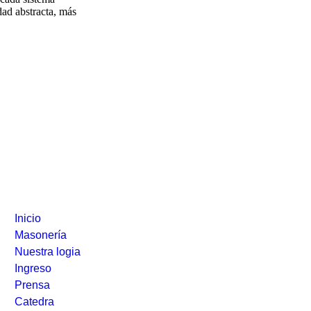
rdad abstracta, más
Contacto
vegación
Estrada 1492,
Inicio
Provincia de B
Masonería
Argentina
Email:
logia@x
Nuestra logia
Ingreso
Prensa
Catedra