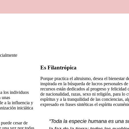
ncialmente
Es Filantrópica
Porque practica el altruismo, desea el bienestar 
inspirada en la búsqueda de lucros personales de
recursos están dedicados al progreso y felicidad 
a los individuos
de nacionalidad, razas, sexo ni religión, para lo c
n unas
espíritus y a la tranquilidad de las conciencias, 
le a la influencia y
expresado en frases sintéticas el espíritu ecumén
nización iniciática
"Toda la especie humana es una so
 puede cesar de
e una vez por todas