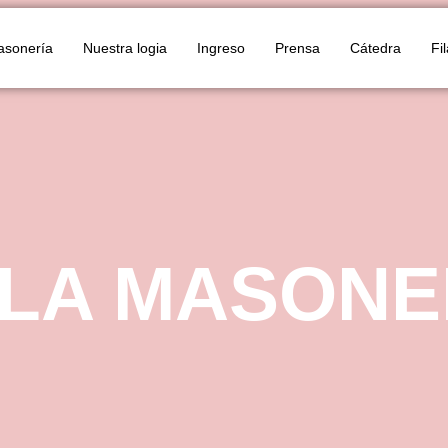
asonería
Nuestra logia
Ingreso
Prensa
Cátedra
Fi
 LA MASONE