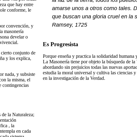
la faz de la tierra; todos los pueb
leza que hay entre
amarse unos a otros como tales. 
dole conforme, le
que buscan una gloria cruel en la 
Ramsey, 1725
 por convención, y
 la masonería
rsona develar o
vivencial.
Es Progresista
 cierto conjunto de
Porque enseña y practica la solidaridad humana y 
ña y los explica,
La Masonería tiene por objeto la búsqueda de la
abordando sin prejuicios todas las nuevas aport
estudia la moral universal y cultiva las ciencias 
or nada, y subsiste
en la investigación de la Verdad.
con la misma, el
e contingencias
s de la Naturaleza;
sentación
ica , la
contempla en cada
 cada sistema