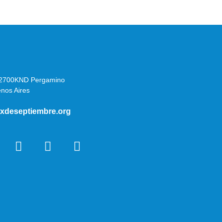
B2700KND Pergamino
enos Aires
xdeseptiembre.org