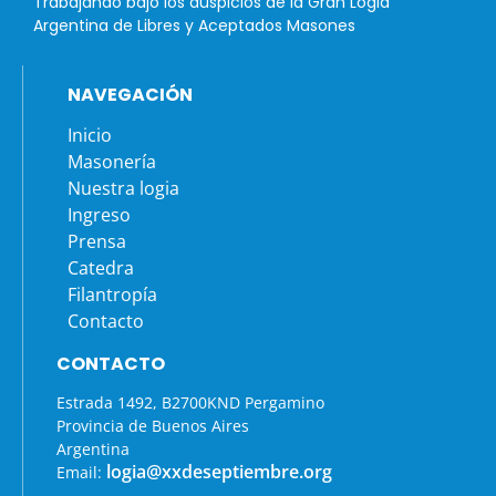
Trabajando bajo los auspicios de la Gran Logia
Argentina de Libres y Aceptados Masones
NAVEGACIÓN
Inicio
Masonería
Nuestra logia
Ingreso
Prensa
Catedra
Filantropía
Contacto
CONTACTO
Estrada 1492, B2700KND Pergamino
Provincia de Buenos Aires
Argentina
logia@xxdeseptiembre.org
Email: