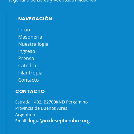
Argentina de Libres y Aceptados Masones
NAVEGACIÓN
Inicio
Masonería
Nuestra logia
Ingreso
Prensa
Catedra
Filantropía
Contacto
CONTACTO
Estrada 1492, B2700KND Pergamino
Provincia de Buenos Aires
Argentina
logia@xxdeseptiembre.org
Email: